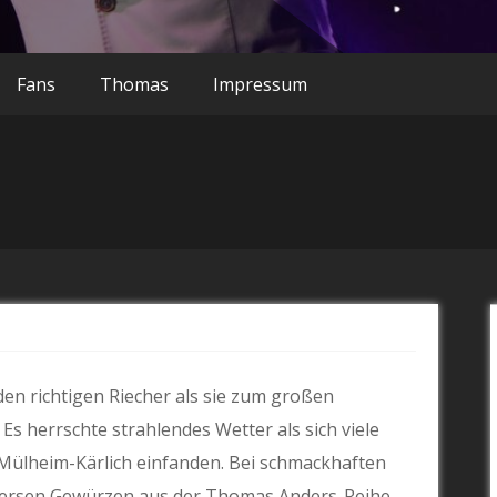
Fans
Thomas
Impressum
den richtigen Riecher als sie zum großen
 Es herrschte strahlendes Wetter als sich viele
ülheim-Kärlich einfanden. Bei schmackhaften
diversen Gewürzen aus der Thomas Anders-Reihe –