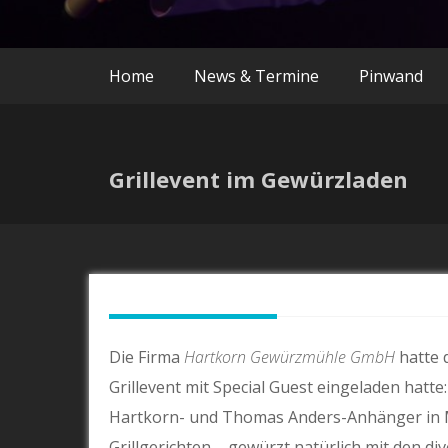
Home
News & Termine
Pinwand
Grillevent im Gewürzladen
Die Firma
Hartkorn Gewürzmühle GmbH
hatte 
Grillevent mit Special Guest eingeladen hatte:
Hartkorn- und Thomas Anders-Anhänger in M
Grillgerichten – gewürzt natürlich mit den 