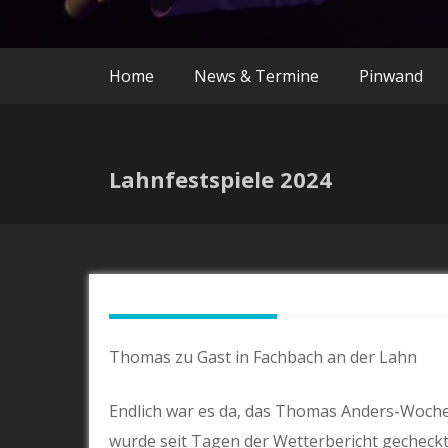
Home
News & Termine
Pinwand
Lahnfestspiele 2024
Thomas zu Gast in Fachbach an der Lahn
Endlich war es da, das Thomas Anders-Woch
wurde seit Tagen der Wetterbericht gecheckt