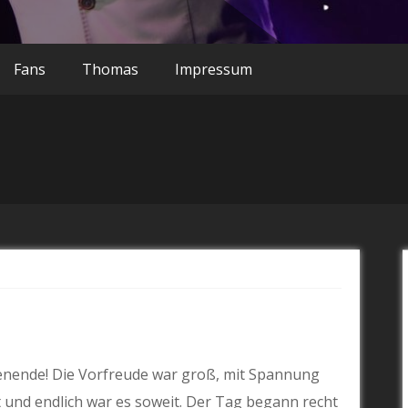
Fans
Thomas
Impressum
enende! Die Vorfreude war groß, mit Spannung
 und endlich war es soweit. Der Tag begann recht